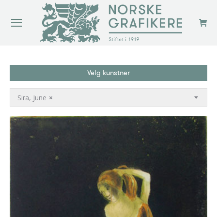
You are here:
Velg kunstner
Sira, June
×