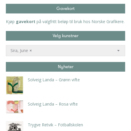
Gavekort
Kjøp
gavekort
på valgfritt beløp til bruk hos Norske Grafikere.
Velg kunstner
Sira, June
×
Nyheter
Solveig Landa – Grønn vifte
kr
5.250,00
inkl. 5% kunstavgift
Solveig Landa – Rosa vifte
kr
5.250,00
inkl. 5% kunstavgift
Trygve Retvik – Fotballskolen