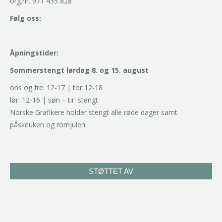
org.nr. 971 435 828
Følg oss:
Åpningstider:
Sommerstengt lørdag 8. og 15. august
ons og fre: 12-17 | tor 12-18
lør: 12-16 | søn – tir: stengt
Norske Grafikere holder stengt alle røde dager samt
påskeuken og romjulen.
STØTTET AV