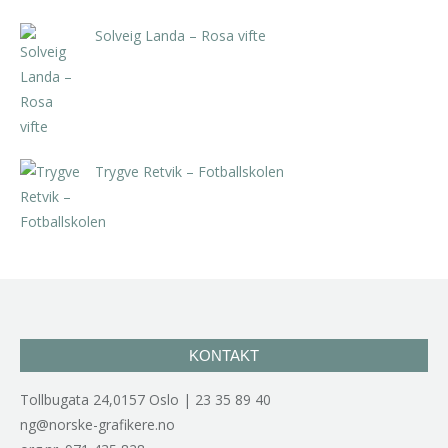
Solveig Landa – Rosa vifte
kr
5.250,00
inkl. 5% kunstavgift
Trygve Retvik – Fotballskolen
kr
2.940,00
inkl. 5% kunstavgift
KONTAKT
Tollbugata 24,0157 Oslo | 23 35 89 40
ng@norske-grafikere.no