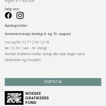
org.nr. 971 435 828
Følg oss:
Åpningstider:
Sommerstengt lørdag 8. og 15. august
ons og fre: 12-17 | tor 12-18
lør: 12-16 | søn – tir: stengt
Norske Grafikere holder stengt alle røde dager samt
påskeuken og romjulen.
STØTTET AV