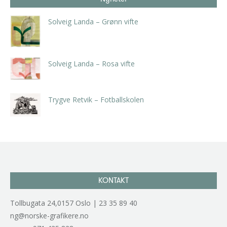
Solveig Landa – Grønn vifte
kr
5.250,00
inkl. 5% kunstavgift
Solveig Landa – Rosa vifte
kr
5.250,00
inkl. 5% kunstavgift
Trygve Retvik – Fotballskolen
kr
2.940,00
inkl. 5% kunstavgift
KONTAKT
Tollbugata 24,0157 Oslo | 23 35 89 40
ng@norske-grafikere.no