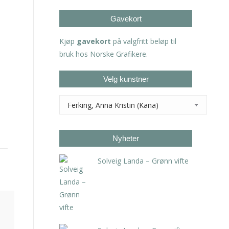
Gavekort
Kjøp
gavekort
på valgfritt beløp til
bruk hos Norske Grafikere.
Velg kunstner
Nyheter
Solveig Landa – Grønn vifte
kr
5.250,00
inkl. 5% kunstavgift