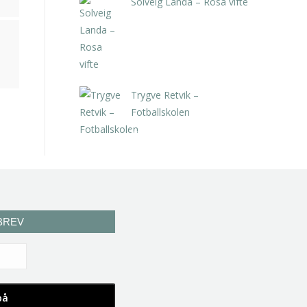
Solveig Landa – Rosa vifte
kr
5.250,00
inkl. 5% kunstavgift
Trygve Retvik –
Fotballskolen
kr
2.940,00
inkl. 5% kunstavgift
BREV