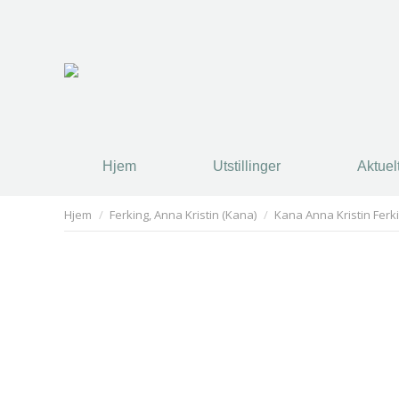
Hjem
Utstillinger
Aktuel
You are here:
Hjem
Ferking, Anna Kristin (Kana)
Kana Anna Kristin Ferkin