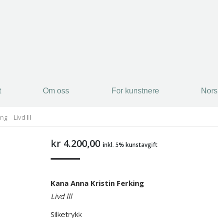
t
Om oss
For kunstnere
Nors
g – Livd lll
kr
4.200,00
inkl. 5% kunstavgift
Kana Anna Kristin Ferking
Livd lll
Silketrykk