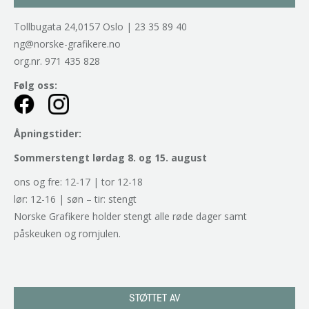
Tollbugata 24,0157 Oslo | 23 35 89 40
ng@norske-grafikere.no
org.nr. 971 435 828
Følg oss:
Åpningstider:
Sommerstengt lørdag 8. og 15. august
ons og fre: 12-17 | tor 12-18
lør: 12-16 | søn – tir: stengt
Norske Grafikere holder stengt alle røde dager samt
påskeuken og romjulen.
STØTTET AV