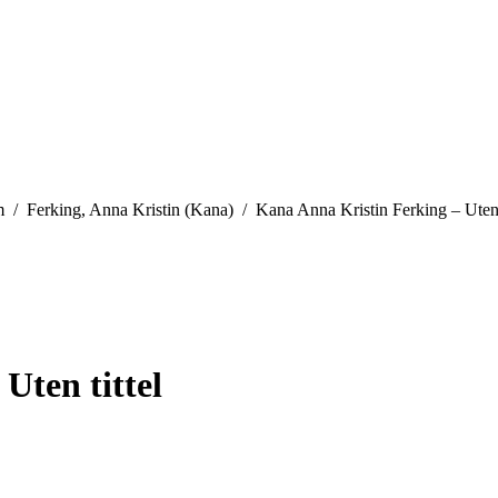
are here:
m
Ferking, Anna Kristin (Kana)
Kana Anna Kristin Ferking – Uten t
Uten tittel