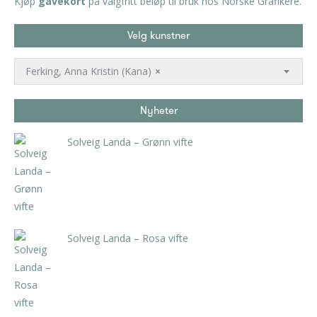
Kjøp
gavekort
på valgfritt beløp til bruk hos Norske Grafikere.
Velg kunstner
Ferking, Anna Kristin (Kana)
×
Nyheter
Solveig Landa – Grønn vifte
kr
5.250,00
inkl. 5% kunstavgift
Solveig Landa – Rosa vifte
kr
5.250,00
inkl. 5% kunstavgift