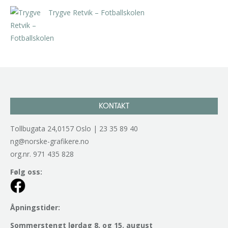
Trygve Retvik – Fotballskolen
kr
2.940,00
inkl. 5% kunstavgift
KONTAKT
Tollbugata 24,0157 Oslo | 23 35 89 40
ng@norske-grafikere.no
org.nr. 971 435 828
Følg oss:
Åpningstider:
Sommerstengt lørdag 8. og 15. august