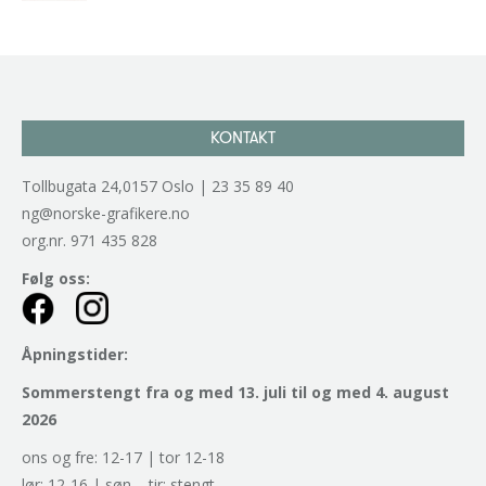
KONTAKT
Tollbugata 24,0157 Oslo | 23 35 89 40
ng@norske-grafikere.no
org.nr. 971 435 828
Følg oss:
Åpningstider:
Sommerstengt fra og med 13. juli til og med 4. august
2026
ons og fre: 12-17 | tor 12-18
lør: 12-16 | søn – tir: stengt