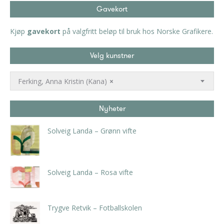
Gavekort
Kjøp
gavekort
på valgfritt beløp til bruk hos Norske Grafikere.
Velg kunstner
Ferking, Anna Kristin (Kana)
×
Nyheter
Solveig Landa – Grønn vifte
kr
5.250,00
inkl. 5% kunstavgift
Solveig Landa – Rosa vifte
kr
5.250,00
inkl. 5% kunstavgift
Trygve Retvik – Fotballskolen
kr
2.940,00
inkl. 5% kunstavgift