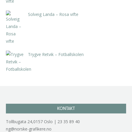
Solveig Landa – Rosa vifte
kr
5.250,00
inkl. 5% kunstavgift
Trygve Retvik – Fotballskolen
kr
2.940,00
inkl. 5% kunstavgift
KONTAKT
Tollbugata 24,0157 Oslo | 23 35 89 40
ng@norske-grafikere.no