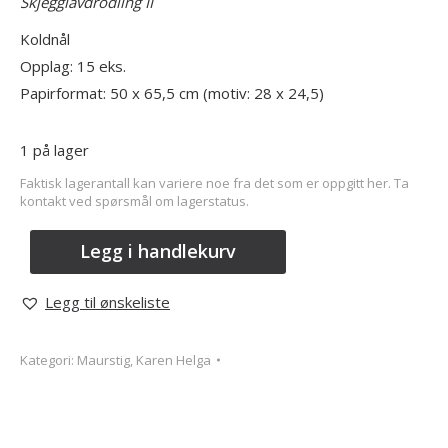
Skjegglavdrodling II
Koldnål
Opplag: 15 eks.
Papirformat: 50 x 65,5 cm (motiv: 28 x 24,5)
1 på lager
Faktisk lagerantall kan variere noe fra det som er oppgitt her. Ta
kontakt ved spørsmål om lagerstatus.
Legg i handlekurv
Legg til ønskeliste
Kategori:
Maurstig, Karen Helga