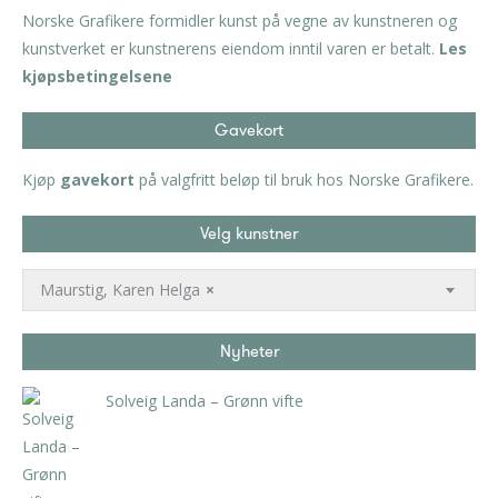
Norske Grafikere formidler kunst på vegne av kunstneren og
kunstverket er kunstnerens eiendom inntil varen er betalt.
Les
kjøpsbetingelsene
Gavekort
Kjøp
gavekort
på valgfritt beløp til bruk hos Norske Grafikere.
Velg kunstner
Maurstig, Karen Helga
×
Nyheter
Solveig Landa – Grønn vifte
kr
5.250,00
inkl. 5% kunstavgift