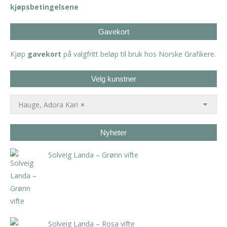
kjøpsbetingelsene
Gavekort
Kjøp
gavekort
på valgfritt beløp til bruk hos Norske Grafikere.
Velg kunstner
Hauge, Adora Kari
×
Nyheter
Solveig Landa – Grønn vifte
kr
5.250,00
inkl. 5% kunstavgift
Solveig Landa – Rosa vifte