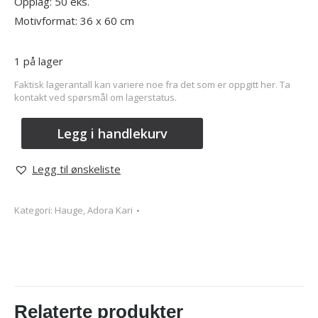
Opplag: 50 eks.
Motivformat: 36 x 60 cm
1 på lager
Faktisk lagerantall kan variere noe fra det som er oppgitt her. Ta
kontakt ved spørsmål om lagerstatus.
Legg i handlekurv
Legg til ønskeliste
Kategori:
Hauge, Adora Kari
Relaterte produkter