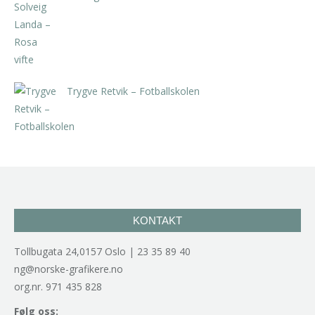
kr
5.250,00
inkl. 5% kunstavgift
Trygve Retvik – Fotballskolen
kr
2.940,00
inkl. 5% kunstavgift
KONTAKT
Tollbugata 24,0157 Oslo | 23 35 89 40
ng@norske-grafikere.no
org.nr. 971 435 828
Følg oss: