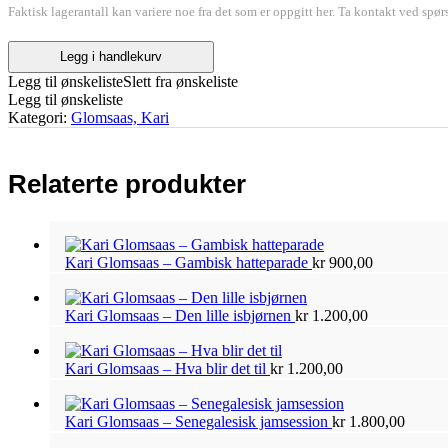
Faktisk lagerantall kan variere noe fra det som er oppgitt her. Ta kontakt ved spør
Kari
Legg i handlekurv
Glomsaas
Legg til ønskeliste
Slett fra ønskeliste
–
Legg til ønskeliste
Fløytelåt
Kategori:
Glomsaas, Kari
antall
Relaterte produkter
Kari Glomsaas – Gambisk hatteparade
kr
900,00
Kari Glomsaas – Den lille isbjørnen
kr
1.200,00
Kari Glomsaas – Hva blir det til
kr
1.200,00
Kari Glomsaas – Senegalesisk jamsession
kr
1.800,00