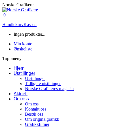
Skip
Norske Grafikere
to
content
0
Handlekurv
Kassen
Ingen produkter...
Min konto
Ønskeliste
Toppmeny
Hjem
Utstillinger
Utstillinger
Tidligere utstillinger
Norske Grafikeres magasin
Aktuelt
Om oss
Om oss
Kontakt oss
Besøk oss
Om originalgrafikk
Grafikkfilmer