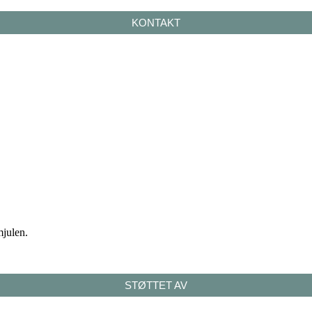
KONTAKT
mjulen.
STØTTET AV