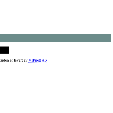
tsiden er levert av
VIPnett AS
t
T