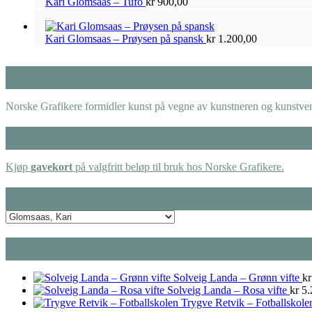
Kari Glomsaas – Tufo
kr
900,00
Kari Glomsaas – Prøysen på spansk
kr
1.200,00
Norske Grafikere formidler kunst på vegne av kunstneren og kunstverk
Kjøp
gavekort
på valgfritt beløp til bruk hos Norske Grafikere.
Solveig Landa – Grønn vifte
kr
Solveig Landa – Rosa vifte
kr
5.
Trygve Retvik – Fotballskole