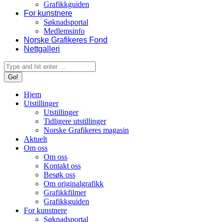
Grafikkguiden
For kunstnere
Søknadsportal
Medlemsinfo
Norske Grafikeres Fond
Nettgalleri
Search:
Hjem
Utstillinger
Utstillinger
Tidligere utstillinger
Norske Grafikeres magasin
Aktuelt
Om oss
Om oss
Kontakt oss
Besøk oss
Om originalgrafikk
Grafikkfilmer
Grafikkguiden
For kunstnere
Søknadsportal