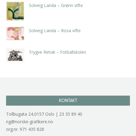
Solveig Landa – Grønn vifte
kr
5.250,00
inkl. 5% kunstavgift
Solveig Landa – Rosa vifte
kr
5.250,00
inkl. 5% kunstavgift
Trygve Retvik – Fotballskolen
kr
2.940,00
inkl. 5% kunstavgift
KONTAKT
Tollbugata 24,0157 Oslo | 23 35 89 40
ng@norske-grafikere.no
org.nr. 971 435 828