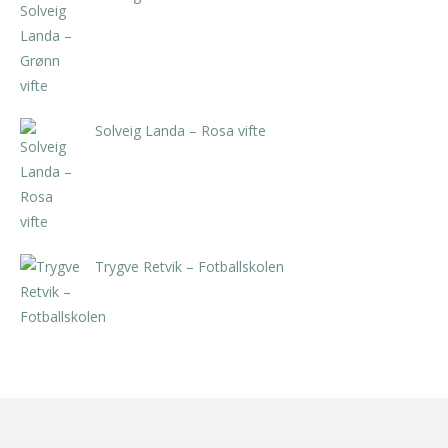
kr
5.250,00
inkl. 5% kunstavgift
Solveig Landa – Rosa vifte
kr
5.250,00
inkl. 5% kunstavgift
Trygve Retvik – Fotballskolen
kr
2.940,00
inkl. 5% kunstavgift