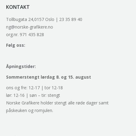
KONTAKT
Tollbugata 24,0157 Oslo | 23 35 89 40
ng@norske-grafikere.no
org.nr. 971 435 828
Følg oss:
Åpningstider:
Sommerstengt lørdag 8. og 15. august
ons og fre: 12-17 | tor 12-18
lør: 12-16 | søn – tir: stengt
Norske Grafikere holder stengt alle røde dager samt
påskeuken og romjulen.