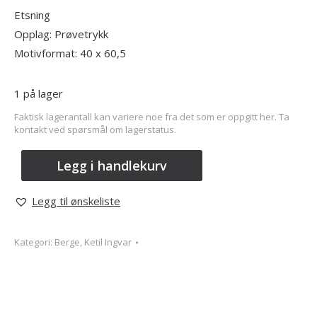
Etsning
Opplag: Prøvetrykk
Motivformat: 40 x 60,5
1 på lager
Faktisk lagerantall kan variere noe fra det som er oppgitt her. Ta
kontakt ved spørsmål om lagerstatus.
Legg i handlekurv
Legg til ønskeliste
Kategori:
Berge, Ketil Ingvar