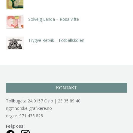
kr
5.250,00
inkl. 5% kunstavgift
Solveig Landa – Rosa vifte
kr
5.250,00
inkl. 5% kunstavgift
Trygve Retvik – Fotballskolen
kr
2.940,00
inkl. 5% kunstavgift
KONTAKT
Tollbugata 24,0157 Oslo | 23 35 89 40
ng@norske-grafikere.no
org.nr. 971 435 828
Følg oss: