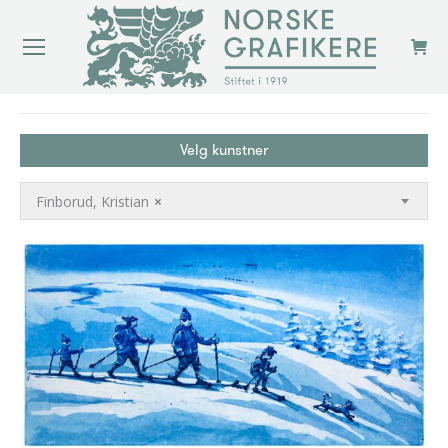
You are here:
Velg kunstner
Finborud, Kristian
×