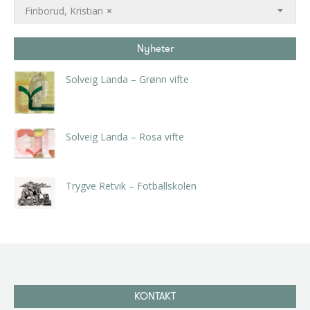
Finborud, Kristian
×
Nyheter
Solveig Landa – Grønn vifte
kr
5.250,00
inkl. 5% kunstavgift
Solveig Landa – Rosa vifte
kr
5.250,00
inkl. 5% kunstavgift
Trygve Retvik – Fotballskolen
kr
2.940,00
inkl. 5% kunstavgift
KONTAKT