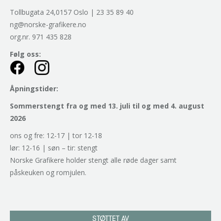
Tollbugata 24,0157 Oslo | 23 35 89 40
ng@norske-grafikere.no
org.nr. 971 435 828
Følg oss:
Åpningstider:
Sommerstengt fra og med 13. juli til og med 4. august
2026
ons og fre: 12-17 | tor 12-18
lør: 12-16 | søn – tir: stengt
Norske Grafikere holder stengt alle røde dager samt
påskeuken og romjulen.
STØTTET AV