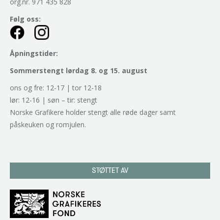
org.nr. 971 435 828
Følg oss:
Åpningstider:
Sommerstengt lørdag 8. og 15. august
ons og fre: 12-17 | tor 12-18
lør: 12-16 | søn – tir: stengt
Norske Grafikere holder stengt alle røde dager samt
påskeuken og romjulen.
STØTTET AV