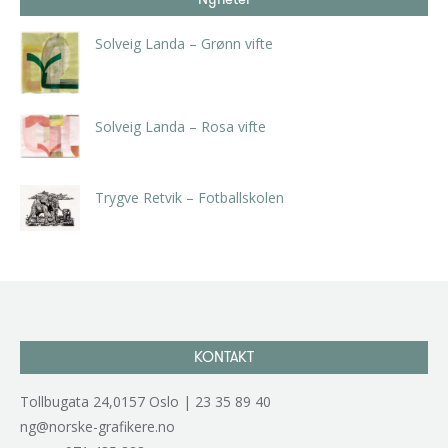
Solveig Landa – Grønn vifte
kr
5.250,00
inkl. 5% kunstavgift
Solveig Landa – Rosa vifte
kr
5.250,00
inkl. 5% kunstavgift
Trygve Retvik – Fotballskolen
kr
2.940,00
inkl. 5% kunstavgift
KONTAKT
Tollbugata 24,0157 Oslo | 23 35 89 40
ng@norske-grafikere.no