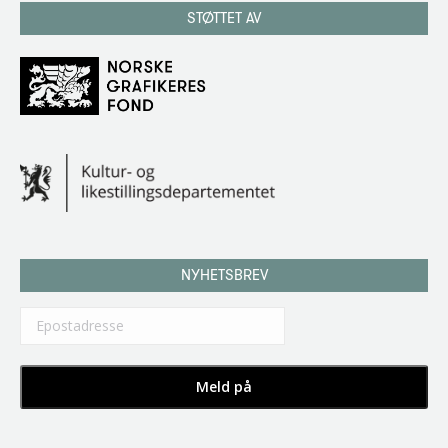
STØTTET AV
NYHETSBREV