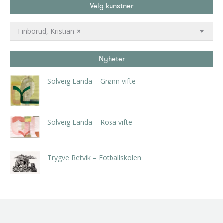
Velg kunstner
Finborud, Kristian
×
Nyheter
Solveig Landa – Grønn vifte
kr
5.250,00
inkl. 5% kunstavgift
Solveig Landa – Rosa vifte
kr
5.250,00
inkl. 5% kunstavgift
Trygve Retvik – Fotballskolen
kr
2.940,00
inkl. 5% kunstavgift