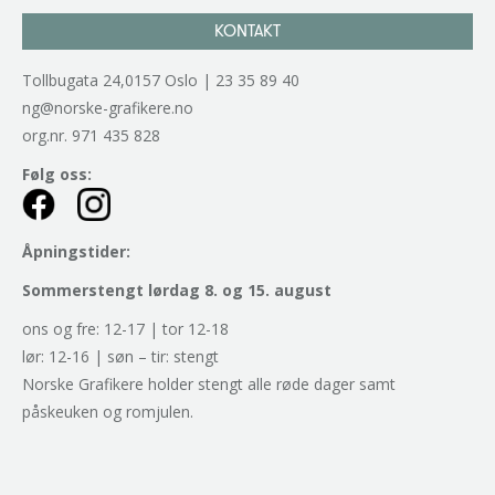
KONTAKT
Tollbugata 24,0157 Oslo | 23 35 89 40
ng@norske-grafikere.no
org.nr. 971 435 828
Følg oss:
Åpningstider:
Sommerstengt lørdag 8. og 15. august
ons og fre: 12-17 | tor 12-18
lør: 12-16 | søn – tir: stengt
Norske Grafikere holder stengt alle røde dager samt
påskeuken og romjulen.