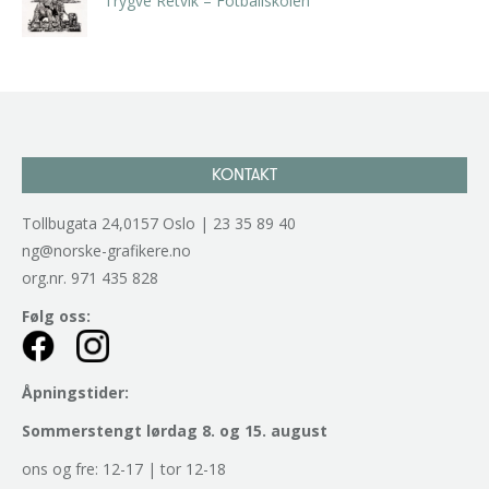
Trygve Retvik – Fotballskolen
kr
2.940,00
inkl. 5% kunstavgift
KONTAKT
Tollbugata 24,0157 Oslo | 23 35 89 40
ng@norske-grafikere.no
org.nr. 971 435 828
Følg oss:
Åpningstider:
Sommerstengt lørdag 8. og 15. august
ons og fre: 12-17 | tor 12-18