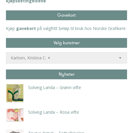
kjøpsbetingelsene
Gavekort
Kjøp
gavekort
på valgfritt beløp til bruk hos Norske Grafikere.
Velg kunstner
Karlsen, Kristina C.
×
Nyheter
Solveig Landa – Grønn vifte
kr
5.250,00
inkl. 5% kunstavgift
Solveig Landa – Rosa vifte
kr
5.250,00
inkl. 5% kunstavgift