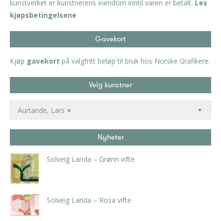
kunstverket er kunstnerens eiendom inntil varen er betalt.
Les
kjøpsbetingelsene
Gavekort
Kjøp
gavekort
på valgfritt beløp til bruk hos Norske Grafikere.
Velg kunstner
Aurtande, Lars
×
Nyheter
Solveig Landa – Grønn vifte
kr
5.250,00
inkl. 5% kunstavgift
Solveig Landa – Rosa vifte
kr
5.250,00
inkl. 5% kunstavgift