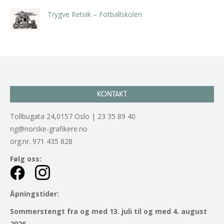
Trygve Retvik – Fotballskolen
kr
2.940,00
inkl. 5% kunstavgift
KONTAKT
Tollbugata 24,0157 Oslo | 23 35 89 40
ng@norske-grafikere.no
org.nr. 971 435 828
Følg oss:
Åpningstider:
Sommerstengt fra og med 13. juli til og med 4. august
2026