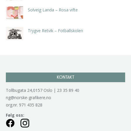
Solveig Landa – Rosa vifte
kr
5.250,00
inkl. 5% kunstavgift
Trygve Retvik – Fotballskolen
kr
2.940,00
inkl. 5% kunstavgift
KONTAKT
Tollbugata 24,0157 Oslo | 23 35 89 40
ng@norske-grafikere.no
org.nr. 971 435 828
Følg oss: