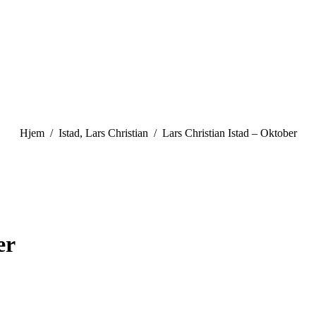
You are here:
Hjem
Istad, Lars Christian
Lars Christian Istad – Oktober
er