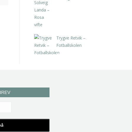
kr
5.250,00
inkl. 5% kunstavgift
Trygve Retvik –
Fotballskolen
kr
2.940,00
inkl. 5% kunstavgift
BREV