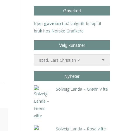
Gavekort
Kjøp
gavekort
på valgfritt beløp til
bruk hos Norske Grafikere.
Velg kunstner
Istad, Lars Christian
×
Nyheter
Solveig Landa – Grønn vifte
kr
5.250,00
inkl. 5% kunstavgift
Solveig Landa – Rosa vifte