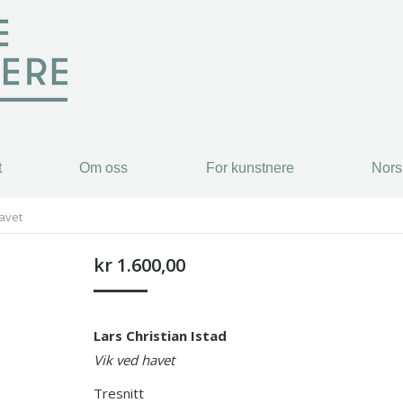
t
Om oss
For kunstnere
Nors
t
Om oss
For kunstnere
Nors
havet
kr
1.600,00
Lars Christian Istad
Vik ved havet
Tresnitt