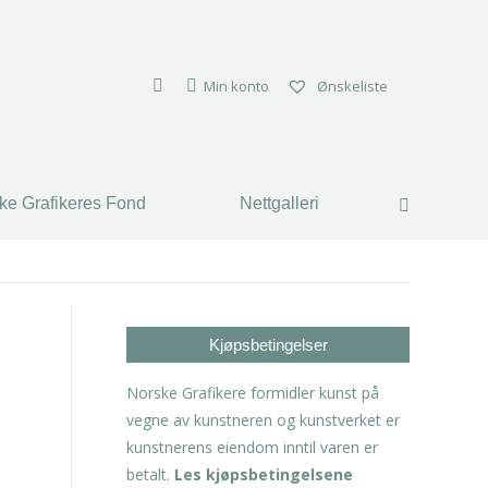
ke Grafikeres Fond
Nettgalleri
Search:
Min konto
Ønskeliste
ke Grafikeres Fond
Nettgalleri
Search:
Kjøpsbetingelser
Norske Grafikere formidler kunst på
vegne av kunstneren og kunstverket er
kunstnerens eiendom inntil varen er
betalt.
Les kjøpsbetingelsene