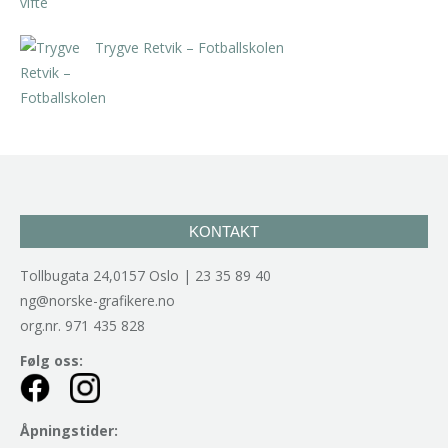
Trygve Retvik – Fotballskolen
kr
2.940,00
inkl. 5% kunstavgift
KONTAKT
Tollbugata 24,0157 Oslo | 23 35 89 40
ng@norske-grafikere.no
org.nr. 971 435 828
Følg oss:
Åpningstider: