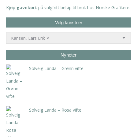
Kjøp
gavekort
på valgfritt beløp til bruk hos Norske Grafikere.
Velg kunstner
Karlsen, Lars Erik
×
Nyheter
Solveig Landa – Grønn vifte
kr
5.250,00
inkl. 5% kunstavgift
Solveig Landa – Rosa vifte
kr
5.250,00
inkl. 5% kunstavgift