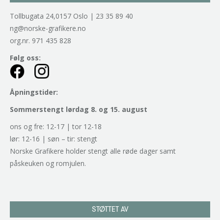
Tollbugata 24,0157 Oslo | 23 35 89 40
ng@norske-grafikere.no
org.nr. 971 435 828
Følg oss:
Åpningstider:
Sommerstengt lørdag 8. og 15. august
ons og fre: 12-17 | tor 12-18
lør: 12-16 | søn – tir: stengt
Norske Grafikere holder stengt alle røde dager samt
påskeuken og romjulen.
STØTTET AV