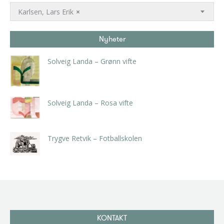
Karlsen, Lars Erik
×
Nyheter
Solveig Landa – Grønn vifte
kr
5.250,00
inkl. 5% kunstavgift
Solveig Landa – Rosa vifte
kr
5.250,00
inkl. 5% kunstavgift
Trygve Retvik – Fotballskolen
kr
2.940,00
inkl. 5% kunstavgift
KONTAKT