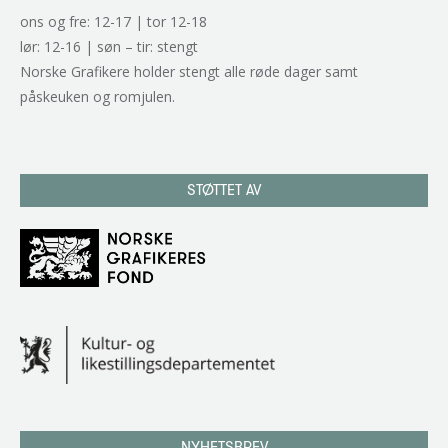
ons og fre: 12-17 | tor 12-18
lør: 12-16 | søn – tir: stengt
Norske Grafikere holder stengt alle røde dager samt
påskeuken og romjulen.
STØTTET AV
NYHETSBREV