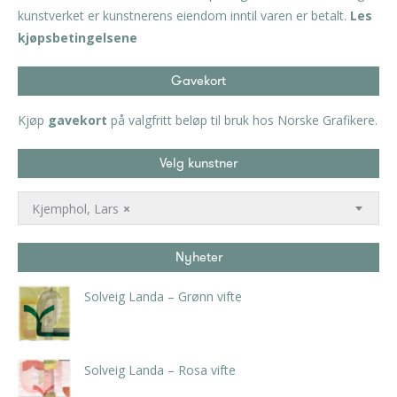
kunstverket er kunstnerens eiendom inntil varen er betalt.
Les
kjøpsbetingelsene
Gavekort
Kjøp
gavekort
på valgfritt beløp til bruk hos Norske Grafikere.
Velg kunstner
Kjemphol, Lars
×
Nyheter
Solveig Landa – Grønn vifte
kr
5.250,00
inkl. 5% kunstavgift
Solveig Landa – Rosa vifte
kr
5.250,00