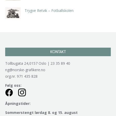
inkl. 5% kunstavgift
Trygve Retvik – Fotballskolen
kr
2.940,00
inkl. 5% kunstavgift
KONTAKT
Tollbugata 24,0157 Oslo | 23 35 89 40
ng@norske-grafikere.no
org.nr. 971 435 828
Følg oss:
Åpningstider:
Sommerstengt lørdag 8. og 15. august