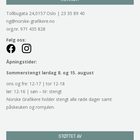
Tollbugata 24,0157 Oslo | 23 35 89 40
ng@norske-grafikere.no
org.nr. 971 435 828
Følg oss:
Åpningstider:
Sommerstengt lørdag 8. og 15. august
ons og fre: 12-17 | tor 12-18
lør: 12-16 | søn – tir: stengt
Norske Grafikere holder stengt alle røde dager samt
påskeuken og romjulen.
STØTTET AV