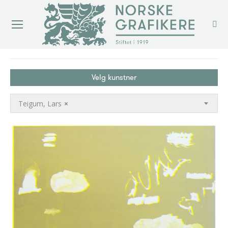
You are here:
Velg kunstner
Teigum, Lars
×