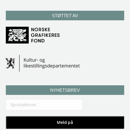
STØTTET AV
NYHETSBREV