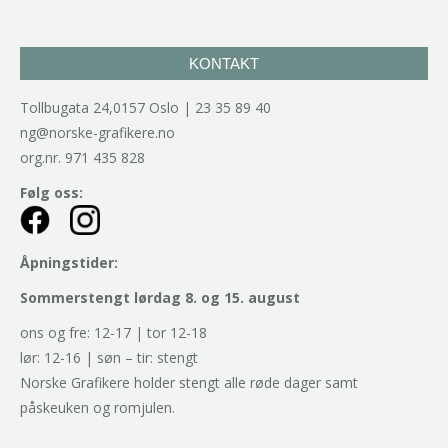
KONTAKT
Tollbugata 24,0157 Oslo | 23 35 89 40
ng@norske-grafikere.no
org.nr. 971 435 828
Følg oss:
Åpningstider:
Sommerstengt lørdag 8. og 15. august
ons og fre: 12-17 | tor 12-18
lør: 12-16 | søn – tir: stengt
Norske Grafikere holder stengt alle røde dager samt
påskeuken og romjulen.