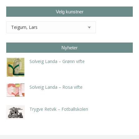
Velg kunstner
Nyheter
Solveig Landa – Grønn vifte
kr
5.250,00
inkl. 5% kunstavgift
Solveig Landa – Rosa vifte
kr
5.250,00
inkl. 5% kunstavgift
Trygve Retvik – Fotballskolen
kr
2.940,00
inkl. 5% kunstavgift