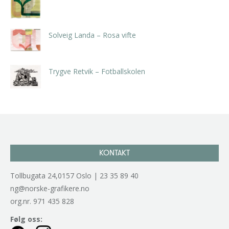
kr
5.250,00
inkl. 5% kunstavgift
Solveig Landa – Rosa vifte
kr
5.250,00
inkl. 5% kunstavgift
Trygve Retvik – Fotballskolen
kr
2.940,00
inkl. 5% kunstavgift
KONTAKT
Tollbugata 24,0157 Oslo | 23 35 89 40
ng@norske-grafikere.no
org.nr. 971 435 828
Følg oss: