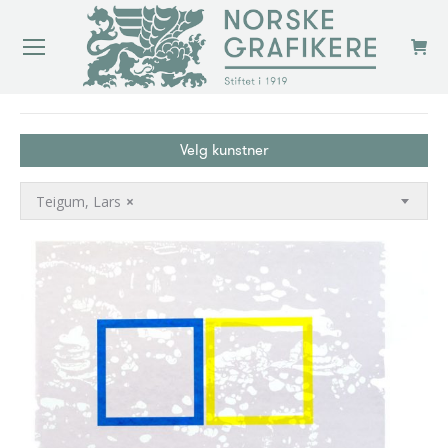
You are here:
Velg kunstner
Teigum, Lars
×