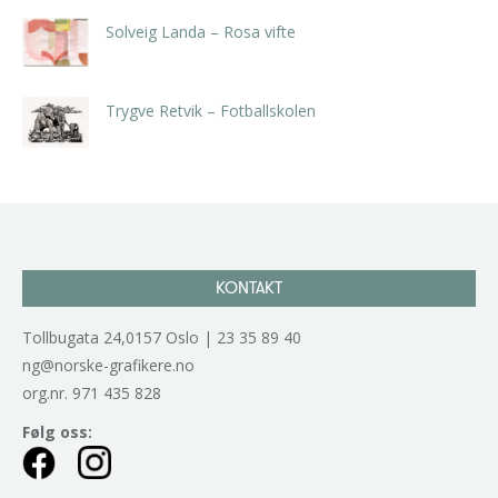
Solveig Landa – Rosa vifte
kr
5.250,00
inkl. 5% kunstavgift
Trygve Retvik – Fotballskolen
kr
2.940,00
inkl. 5% kunstavgift
KONTAKT
Tollbugata 24,0157 Oslo | 23 35 89 40
ng@norske-grafikere.no
org.nr. 971 435 828
Følg oss: