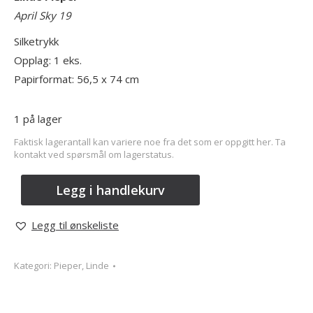
April Sky 19
Silketrykk
Opplag: 1 eks.
Papirformat: 56,5 x 74 cm
1 på lager
Faktisk lagerantall kan variere noe fra det som er oppgitt her. Ta
kontakt ved spørsmål om lagerstatus.
Legg i handlekurv
Legg til ønskeliste
Kategori:
Pieper, Linde