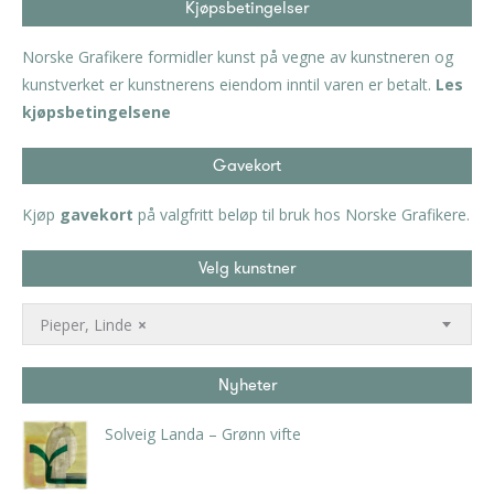
Kjøpsbetingelser
Norske Grafikere formidler kunst på vegne av kunstneren og
kunstverket er kunstnerens eiendom inntil varen er betalt.
Les
kjøpsbetingelsene
Gavekort
Kjøp
gavekort
på valgfritt beløp til bruk hos Norske Grafikere.
Velg kunstner
Pieper, Linde
×
Nyheter
Solveig Landa – Grønn vifte
kr
5.250,00
inkl. 5% kunstavgift