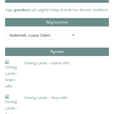
Kjøp
gavekort
på valgfritt beløp til bruk hos Norske Grafikere.
Velg kunstner
Nyheter
Solveig Landa – Grønn vifte
kr
5.250,00
inkl. 5% kunstavgift
Solveig Landa – Rosa vifte
kr
5.250,00
inkl. 5% kunstavgift