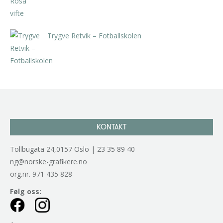
Trygve Retvik – Fotballskolen
kr
2.940,00
inkl. 5% kunstavgift
KONTAKT
Tollbugata 24,0157 Oslo | 23 35 89 40
ng@norske-grafikere.no
org.nr. 971 435 828
Følg oss: