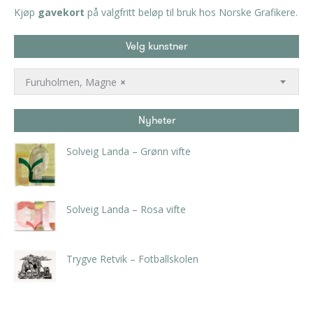
Kjøp
gavekort
på valgfritt beløp til bruk hos Norske Grafikere.
Velg kunstner
Furuholmen, Magne
×
Nyheter
Solveig Landa – Grønn vifte
kr
5.250,00
inkl. 5% kunstavgift
Solveig Landa – Rosa vifte
kr
5.250,00
inkl. 5% kunstavgift
Trygve Retvik – Fotballskolen
kr
2.940,00
inkl. 5% kunstavgift