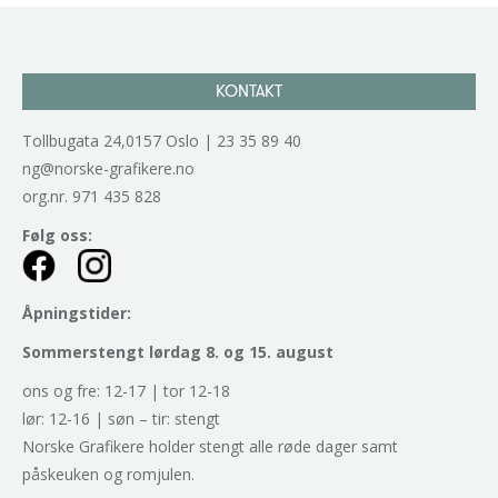
KONTAKT
Tollbugata 24,0157 Oslo | 23 35 89 40
ng@norske-grafikere.no
org.nr. 971 435 828
Følg oss:
Åpningstider:
Sommerstengt lørdag 8. og 15. august
ons og fre: 12-17 | tor 12-18
lør: 12-16 | søn – tir: stengt
Norske Grafikere holder stengt alle røde dager samt
påskeuken og romjulen.