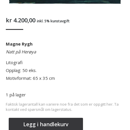
kr
4.200,00
inkl. 5% kunstavgift
Magne Rygh
Natt på Herøya
Litografi
Opplag: 50 eks.
Motivformat: 65 x 35 cm
1 på lager
Faktisk lagerantall kan variere noe fra det som er oppgitt her. Ta
kontakt ved spørsmål om lagerstatus.
Legg i handlekurv