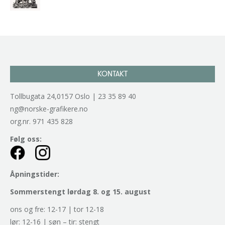
kr
2.940,00
inkl. 5% kunstavgift
KONTAKT
Tollbugata 24,0157 Oslo | 23 35 89 40
ng@norske-grafikere.no
org.nr. 971 435 828
Følg oss:
Åpningstider:
Sommerstengt lørdag 8. og 15. august
ons og fre: 12-17 | tor 12-18
lør: 12-16 | søn – tir: stengt