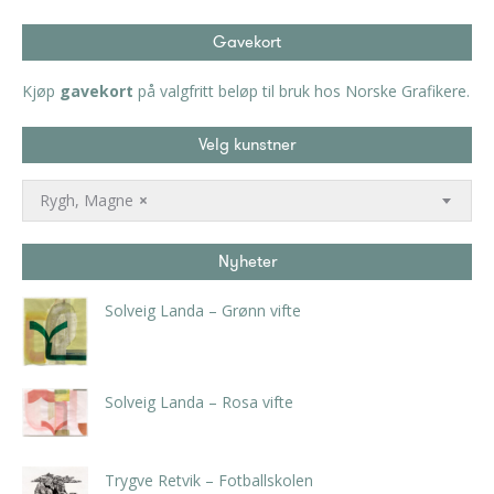
Gavekort
Kjøp
gavekort
på valgfritt beløp til bruk hos Norske Grafikere.
Velg kunstner
Rygh, Magne
×
Nyheter
Solveig Landa – Grønn vifte
kr
5.250,00
inkl. 5% kunstavgift
Solveig Landa – Rosa vifte
kr
5.250,00
inkl. 5% kunstavgift
Trygve Retvik – Fotballskolen