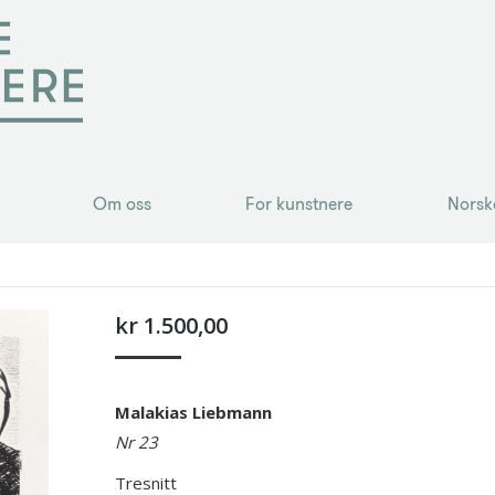
Om oss
For kunstnere
Norsk
Om oss
For kunstnere
Norsk
kr
1.500,00
Malakias Liebmann
Nr 23
Tresnitt