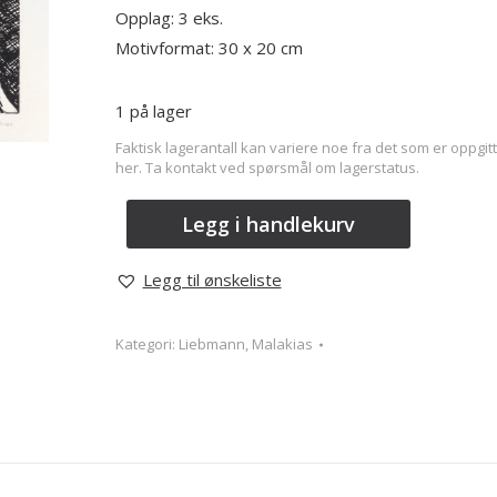
Opplag: 3 eks.
Motivformat: 30 x 20 cm
1 på lager
Faktisk lagerantall kan variere noe fra det som er oppgitt
her. Ta kontakt ved spørsmål om lagerstatus.
Legg i handlekurv
Legg til ønskeliste
Kategori:
Liebmann, Malakias