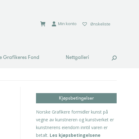
e Grafikeres Fond
Nettgalleri
Search:
Min konto
Ønskeliste
e Grafikeres Fond
Nettgalleri
Search:
Kjøpsbetingelser
Norske Grafikere formidler kunst på
vegne av kunstneren og kunstverket er
kunstnerens eiendom inntil varen er
betalt.
Les kjøpsbetingelsene