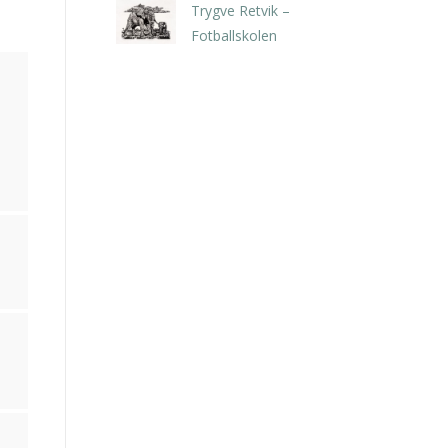
Trygve Retvik –
Fotballskolen
kr
2.940,00
inkl. 5% kunstavgift