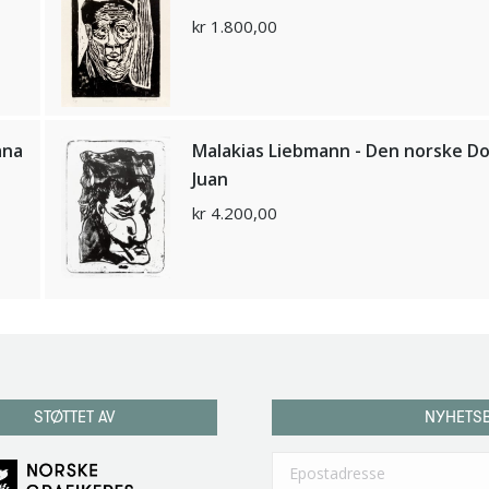
kr
1.800,00
ana
Malakias Liebmann - Den norske D
Juan
kr
4.200,00
STØTTET AV
NYHETS