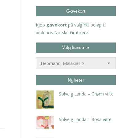
Gavekort
Kjøp
gavekort
på valgfritt beløp til
bruk hos Norske Grafikere.
Velg kunstner
Liebmann, Malakias
×
Nyheter
Solveig Landa – Grønn vifte
kr
5.250,00
inkl. 5% kunstavgift
Solveig Landa – Rosa vifte
kr
5.250,00
inkl. 5% kunstavgift