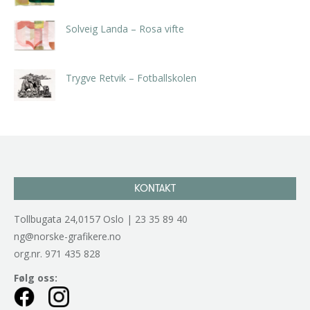
Solveig Landa – Rosa vifte
kr
5.250,00
inkl. 5% kunstavgift
Trygve Retvik – Fotballskolen
kr
2.940,00
inkl. 5% kunstavgift
KONTAKT
Tollbugata 24,0157 Oslo | 23 35 89 40
ng@norske-grafikere.no
org.nr. 971 435 828
Følg oss: