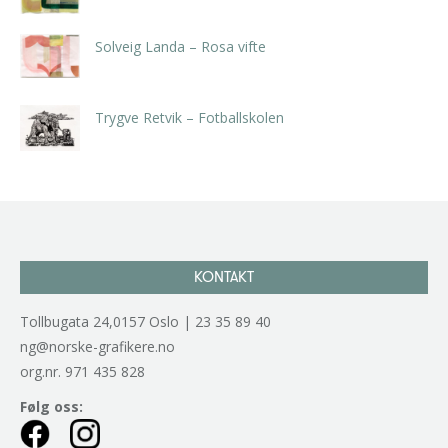
Solveig Landa – Rosa vifte
kr
5.250,00
inkl. 5% kunstavgift
Trygve Retvik – Fotballskolen
kr
2.940,00
inkl. 5% kunstavgift
KONTAKT
Tollbugata 24,0157 Oslo | 23 35 89 40
ng@norske-grafikere.no
org.nr. 971 435 828
Følg oss: