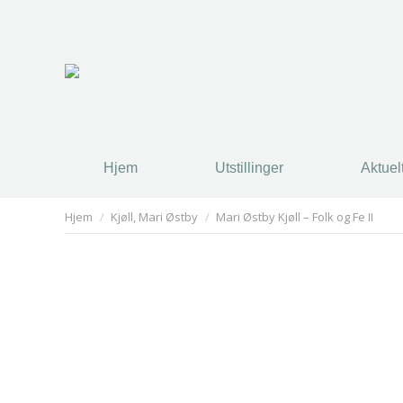
Hjem
Utstillinger
Aktuel
Hjem
Utstillinger
Aktuel
You are here:
Hjem
Kjøll, Mari Østby
Mari Østby Kjøll – Folk og Fe II