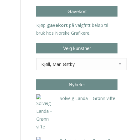
Gavekort
Kjøp
gavekort
på valgfritt beløp til
bruk hos Norske Grafikere.
Velg kunstner
Nyheter
Solveig Landa – Grønn vifte
kr
5.250,00
inkl. 5% kunstavgift