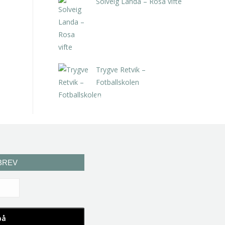
Solveig Landa – Rosa vifte
kr
5.250,00
inkl. 5% kunstavgift
Trygve Retvik –
Fotballskolen
kr
2.940,00
inkl. 5% kunstavgift
BREV