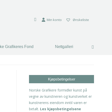
ke Grafikeres Fond
Nettgalleri
Search:
Min konto
Ønskeliste
ke Grafikeres Fond
Nettgalleri
Search:
Kjøpsbetingelser
Norske Grafikere formidler kunst på
vegne av kunstneren og kunstverket er
kunstnerens eiendom inntil varen er
betalt.
Les kjøpsbetingelsene