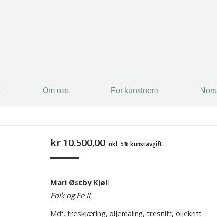
t
Om oss
For kunstnere
Nors
t
Om oss
For kunstnere
Nors
kr
10.500,00
inkl. 5% kunstavgift
Mari Østby Kjøll
Folk og Fe II
Mdf, treskjæring, oljemaling, tresnitt, oljekritt