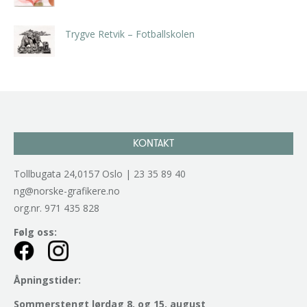
kr
5.250,00
inkl. 5% kunstavgift
Trygve Retvik – Fotballskolen
kr
2.940,00
inkl. 5% kunstavgift
KONTAKT
Tollbugata 24,0157 Oslo | 23 35 89 40
ng@norske-grafikere.no
org.nr. 971 435 828
Følg oss:
Åpningstider:
Sommerstengt lørdag 8. og 15. august