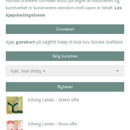
Norske Grafikere formidler kunst på vegne av kunstneren og
kunstverket er kunstnerens eiendom inntil varen er betalt.
Les
kjøpsbetingelsene
Gavekort
Kjøp
gavekort
på valgfritt beløp til bruk hos Norske Grafikere.
Velg kunstner
Kjøll, Mari Østby
×
Nyheter
Solveig Landa – Grønn vifte
kr
5.250,00
inkl. 5% kunstavgift
Solveig Landa – Rosa vifte