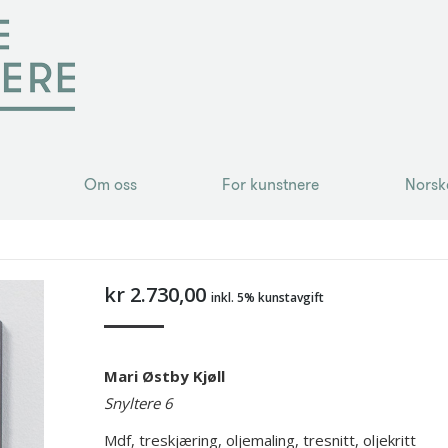
Om oss
For kunstnere
Norsk
Om oss
For kunstnere
Norsk
kr
2.730,00
inkl. 5% kunstavgift
Mari Østby Kjøll
Snyltere 6
Mdf, treskjæring, oljemaling, tresnitt, oljekritt