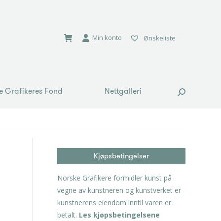
e Grafikeres Fond
Nettgalleri
Search:
Min konto
Ønskeliste
e Grafikeres Fond
Nettgalleri
Search:
Kjøpsbetingelser
Norske Grafikere formidler kunst på
vegne av kunstneren og kunstverket er
kunstnerens eiendom inntil varen er
betalt.
Les kjøpsbetingelsene