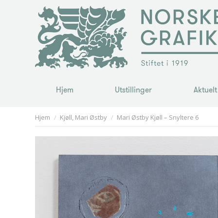
Hjem
Utstillinger
Aktuelt
Hjem
Utstillinger
Aktuelt
You are here:
Hjem
Kjøll, Mari Østby
Mari Østby Kjøll – Snyltere 6