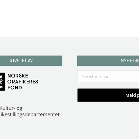
STØTTET AV
NYHETS