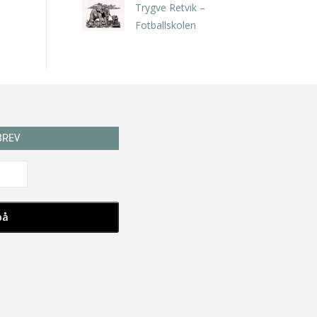
Trygve Retvik –
Fotballskolen
kr
2.940,00
inkl. 5% kunstavgift
BREV