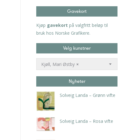
Gavekort
Kjøp
gavekort
på valgfritt beløp til
bruk hos Norske Grafikere.
Velg kunstner
Kjøll, Mari Østby
×
Nyheter
Solveig Landa – Grønn vifte
kr
5.250,00
inkl. 5% kunstavgift
Solveig Landa – Rosa vifte
kr
5.250,00
inkl. 5% kunstavgift