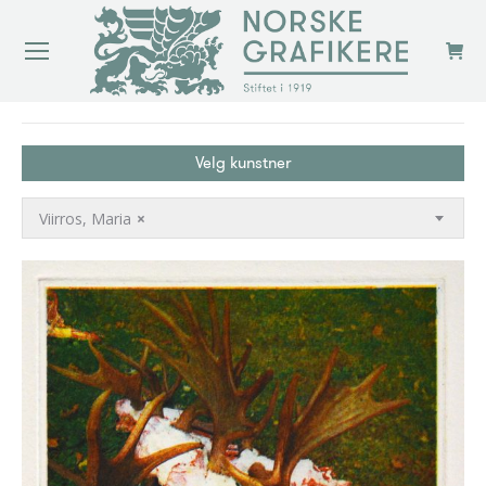
You are here:
Velg kunstner
Viirros, Maria
×