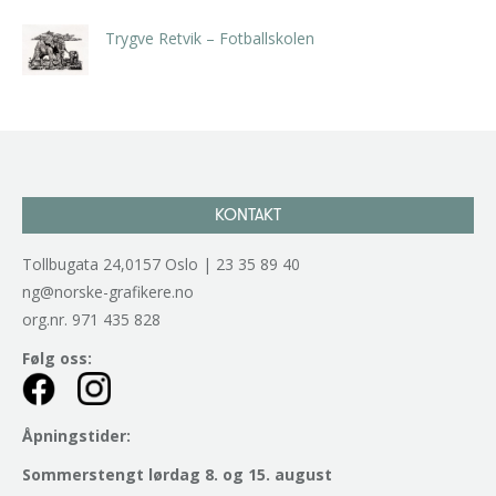
Trygve Retvik – Fotballskolen
kr
2.940,00
inkl. 5% kunstavgift
KONTAKT
Tollbugata 24,0157 Oslo | 23 35 89 40
ng@norske-grafikere.no
org.nr. 971 435 828
Følg oss:
Åpningstider:
Sommerstengt lørdag 8. og 15. august