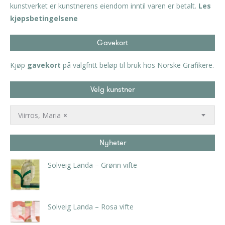
kunstverket er kunstnerens eiendom inntil varen er betalt.
Les
kjøpsbetingelsene
Gavekort
Kjøp
gavekort
på valgfritt beløp til bruk hos Norske Grafikere.
Velg kunstner
Viirros, Maria
×
Nyheter
Solveig Landa – Grønn vifte
kr
5.250,00
inkl. 5% kunstavgift
Solveig Landa – Rosa vifte
kr
5.250,00
inkl. 5% kunstavgift