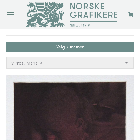
You are here:
Velg kunstner
Viirros, Maria
×