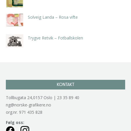
kr
5.250,00
inkl. 5% kunstavgift
Solveig Landa – Rosa vifte
kr
5.250,00
inkl. 5% kunstavgift
Trygve Retvik – Fotballskolen
kr
2.940,00
inkl. 5% kunstavgift
KONTAKT
Tollbugata 24,0157 Oslo | 23 35 89 40
ng@norske-grafikere.no
org.nr. 971 435 828
Følg oss: