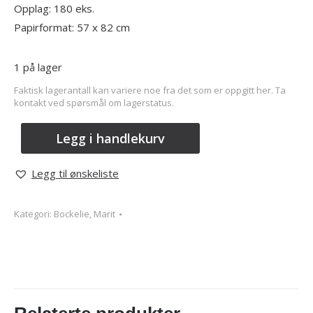
Opplag: 180 eks.
Papirformat: 57 x 82 cm
1 på lager
Faktisk lagerantall kan variere noe fra det som er oppgitt her. Ta
kontakt ved spørsmål om lagerstatus.
Legg i handlekurv
Legg til ønskeliste
Kategori:
Bockelie, Marit