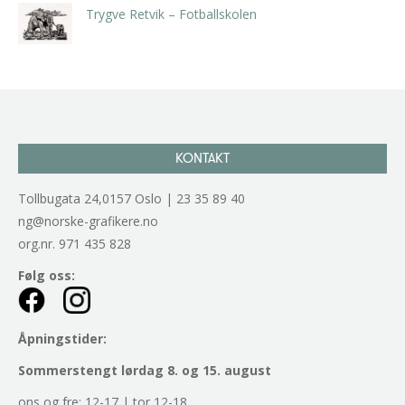
Trygve Retvik – Fotballskolen
kr
2.940,00
inkl. 5% kunstavgift
KONTAKT
Tollbugata 24,0157 Oslo | 23 35 89 40
ng@norske-grafikere.no
org.nr. 971 435 828
Følg oss:
Åpningstider:
Sommerstengt lørdag 8. og 15. august
ons og fre: 12-17 | tor 12-18