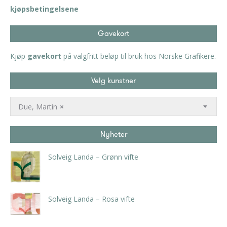
kjøpsbetingelsene
Gavekort
Kjøp
gavekort
på valgfritt beløp til bruk hos Norske Grafikere.
Velg kunstner
Due, Martin
×
Nyheter
Solveig Landa – Grønn vifte
kr
5.250,00
inkl. 5% kunstavgift
Solveig Landa – Rosa vifte
kr
5.250,00
inkl. 5% kunstavgift