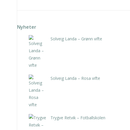
Nyheter
Solveig Landa – Grønn vifte
kr
5.250,00
inkl. 5% kunstavgift
Solveig Landa – Rosa vifte
kr
5.250,00
inkl. 5% kunstavgift
Trygve Retvik – Fotballskolen
kr
2.940,00
inkl. 5% kunstavgift