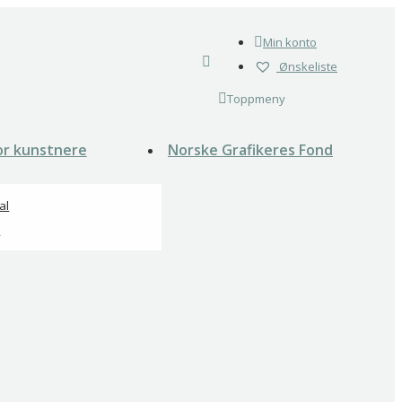
Min konto
Ønskeliste
Toppmeny
or kunstnere
Norske Grafikeres Fond
al
o