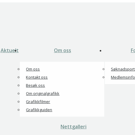
Aktuelt
Om oss
F
Om oss
Søknadsport
Kontakt oss
Medlemsinf
Besøk oss
Om originalgrafikk
Grafikkfilmer
Grafikkguiden
Nettgalleri