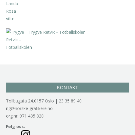
kr
5.250,00
inkl. 5% kunstavgift
Trygve Retvik – Fotballskolen
kr
2.940,00
inkl. 5% kunstavgift
KONTAKT
Tollbugata 24,0157 Oslo | 23 35 89 40
ng@norske-grafikere.no
org.nr. 971 435 828
Følg oss: