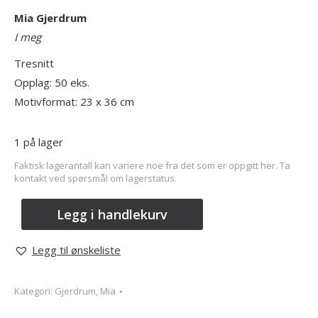
Mia Gjerdrum
I meg
Tresnitt
Opplag: 50 eks.
Motivformat: 23 x 36 cm
1 på lager
Faktisk lagerantall kan variere noe fra det som er oppgitt her. Ta
kontakt ved spørsmål om lagerstatus.
Legg i handlekurv
Legg til ønskeliste
Kategori:
Gjerdrum, Mia