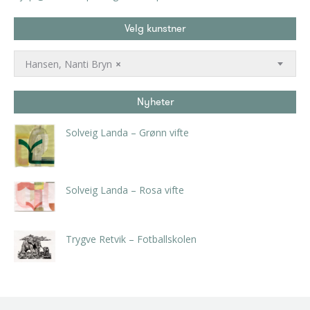
Velg kunstner
Hansen, Nanti Bryn
×
Nyheter
Solveig Landa – Grønn vifte
kr
5.250,00
inkl. 5% kunstavgift
Solveig Landa – Rosa vifte
kr
5.250,00
inkl. 5% kunstavgift
Trygve Retvik – Fotballskolen
kr
2.940,00
inkl. 5% kunstavgift