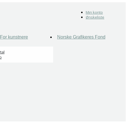
Min konto
Ønskeliste
For kunstnere
Norske Grafikeres Fond
tal
o