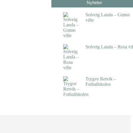
Nyheter
Solveig Landa – Grønn
vifte
kr
5.250,00
inkl. 5% kunstavg
Solveig Landa – Rosa vif
kr
5.250,00
inkl. 5% kunstavg
Trygve Retvik –
Fotballskolen
kr
2.940,00
inkl. 5% kunstavg