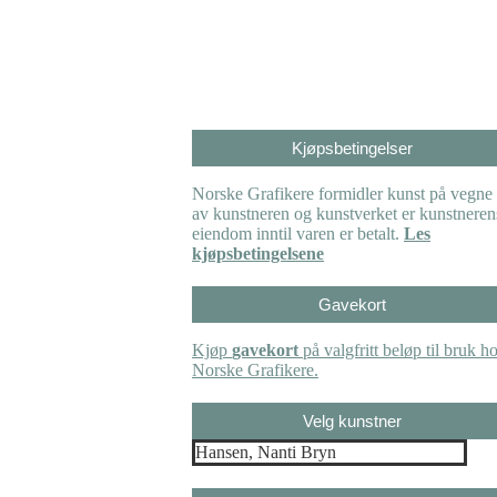
Kjøpsbetingelser
Norske Grafikere formidler kunst på vegne
av kunstneren og kunstverket er kunstneren
eiendom inntil varen er betalt.
Les
kjøpsbetingelsene
Gavekort
Kjøp
gavekort
på valgfritt beløp til bruk h
Norske Grafikere.
Velg kunstner