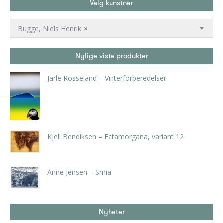
Velg kunstner
Bugge, Niels Henrik
×
Nylige viste produkter
Jarle Rosseland – Vinterforberedelser
kr
2.520,00
inkl. 5% kunstavgift
Kjell Bendiksen – Fatamorgana, variant 12
kr
7.875,00
inkl. 5% kunstavgift
Anne Jensen – Smia
kr
2.940,00
inkl. 5% kunstavgift
Nyheter