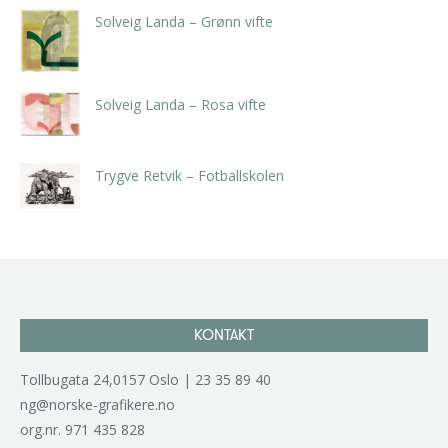
Solveig Landa – Grønn vifte
kr
5.250,00
inkl. 5% kunstavgift
Solveig Landa – Rosa vifte
kr
5.250,00
inkl. 5% kunstavgift
Trygve Retvik – Fotballskolen
kr
2.940,00
inkl. 5% kunstavgift
KONTAKT
Tollbugata 24,0157 Oslo | 23 35 89 40
ng@norske-grafikere.no
org.nr. 971 435 828