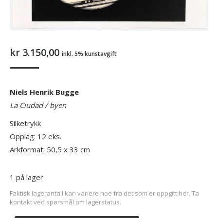
kr
3.150,00
inkl. 5% kunstavgift
Niels Henrik Bugge
La Ciudad / byen
Silketrykk
Opplag: 12 eks.
Arkformat: 50,5 x 33 cm
1 på lager
Faktisk lagerantall kan variere noe fra det som er oppgitt her. Ta
kontakt ved spørsmål om lagerstatus.