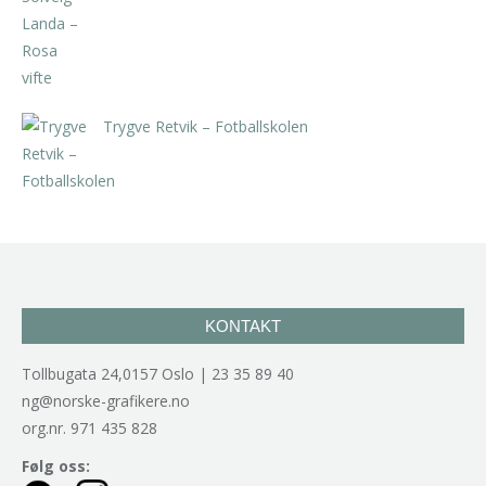
kr
5.250,00
inkl. 5% kunstavgift
Trygve Retvik – Fotballskolen
kr
2.940,00
inkl. 5% kunstavgift
KONTAKT
Tollbugata 24,0157 Oslo | 23 35 89 40
ng@norske-grafikere.no
org.nr. 971 435 828
Følg oss: