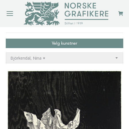
You are here:
Velg kunstner
Björkendal, Nina
×