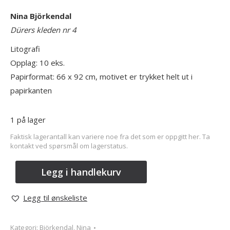
Nina Björkendal
Dürers kleden nr 4
Litografi
Opplag: 10 eks.
Papirformat: 66 x 92 cm, motivet er trykket helt ut i
papirkanten
1 på lager
Faktisk lagerantall kan variere noe fra det som er oppgitt her. Ta
kontakt ved spørsmål om lagerstatus.
Legg i handlekurv
Legg til ønskeliste
Kategori:
Björkendal, Nina