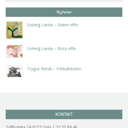
Nyheter
Solveig Landa – Grønn vifte
kr
5.250,00
inkl. 5% kunstavgift
Solveig Landa – Rosa vifte
kr
5.250,00
inkl. 5% kunstavgift
Trygve Retvik – Fotballskolen
kr
2.940,00
inkl. 5% kunstavgift
KONTAKT
Tollbugata 24,0157 Oslo | 23 35 89 40