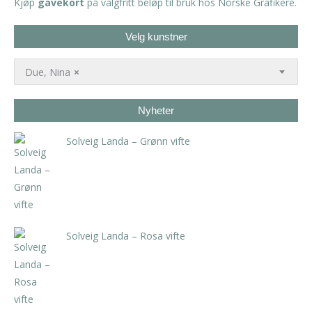
Kjøp
gavekort
på valgfritt beløp til bruk hos Norske Grafikere.
Velg kunstner
Due, Nina
×
Nyheter
Solveig Landa – Grønn vifte
kr
5.250,00
inkl. 5% kunstavgift
Solveig Landa – Rosa vifte
kr
5.250,00
inkl. 5% kunstavgift