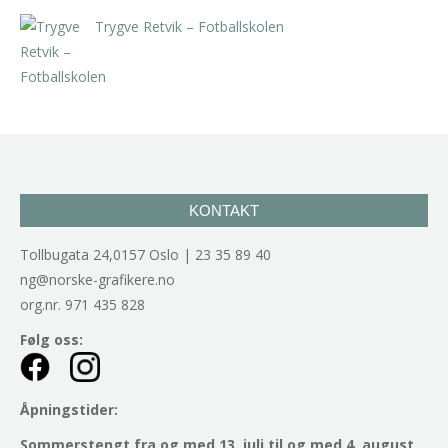
Trygve Retvik – Fotballskolen
kr
2.940,00
inkl. 5% kunstavgift
KONTAKT
Tollbugata 24,0157 Oslo | 23 35 89 40
ng@norske-grafikere.no
org.nr. 971 435 828
Følg oss:
Åpningstider:
Sommerstengt fra og med 13. juli til og med 4. august